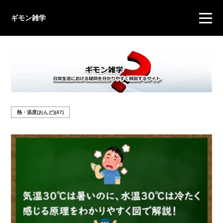
ギモン雑学
熱・温度(おんど)(47)