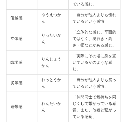
でいる感じ」
ゆうえつか
「自分が他人よりも優れ
優越感
ん
ているという感情」
「立体的な感じ。平面的
りったいか
立体感
ではなく、奥行き・高
ん
さ・幅などがある感じ」
「実際にその場に身を置
りんじょう
臨場感
いているかのような感
かん
じ」
れっとうか
「自分が他人よりも劣っ
劣等感
ん
ているという感情」
「仲間同士で気持ちを同
れんたいか
じくして繋がっている感
連帯感
ん
覚。また、他者と繋がっ
ている感覚」