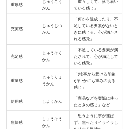
じゅうこう
「重々しくて、落ち着い
重厚感
かん
ている感じ」
「何かを達成したり、不
じゅうじつ
足している要素がないと
充実感
かん
きに感じる、心が満たさ
れる感覚」
「不足している要素が満
じゅうそく
充足感
たされて、心が満足して
かん
いる感覚」
「(物事から受ける印象
じゅうりょ
重量感
が)いかにも重みのある
うかん
感じ」
「商品などを実際に使っ
使用感
しようかん
たときの感じ」など
「思うように事が運ば
しょうそう
焦燥感
ず、焦ったりイライラし
かん