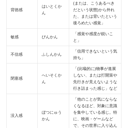
(または、こうあるべき
はいとくか
背徳感
だという状態)から外れ
ん
た、または背いたという
後ろめたい感覚」
「感覚や感度が鋭いこ
敏感
びんかん
と」
「信用できないという気
不信感
ふしんかん
持ち」
「(比喩的に)物事が進展
へいそくか
しない、または打開策や
閉塞感
ん
先行きが見えないような
行き詰まった感じ」など
「他のことが気にならな
くなるほど、対象に意識
ぼつにゅう
を集中している感じ。特
没入感
かん
に、映画・ゲームなど
で、その世界に入り込ん