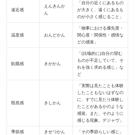
「自分の近くにあるもの
えんきんか
遠近感
が大きく、遠くにあるも
ん
のが小さく感じること」
「物事における優先度・
温度感
おんどかん
関心度・関係性・感情な
どの感覚」
「(比喩的に)自分の望む
ものが不足していて、そ
飢餓感
きがかん
れを強く求める感じ」な
ど
「実際は見たことも体験
したこともないはずなの
に、すでに見たり体験し
既視感
きしかん
たことがあるかのような
感覚。また、そのように
感じる現象。デジャヴ」
季節感
きせつかん
「その季節らしい感じ」