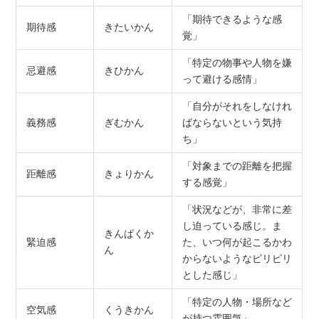
「期待できるような感
期待感
きたいかん
覚」
「特定の物事や人物を嫌
忌避感
きひかん
って避ける感情」
「自分がそれをしなけれ
義務感
ぎむかん
ばならないという気持
ち」
「対象までの距離を把握
距離感
きょりかん
する感覚」
「状況などが、非常に差
し迫っている感じ。ま
きんぱくか
緊迫感
た、いつ何が起こるかわ
ん
からないようなピリピリ
とした感じ」
「特定の人物・場所など
空気感
くうきかん
が持つ雰囲気」