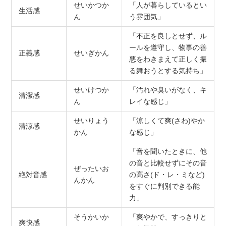
せいかつか
「人が暮らしているとい
生活感
ん
う雰囲気」
「不正を良しとせず、ル
ールを遵守し、物事の善
正義感
せいぎかん
悪をわきまえて正しく振
る舞おうとする気持ち」
せいけつか
「汚れや臭いがなく、キ
清潔感
ん
レイな感じ」
せいりょう
「涼しくて爽(さわ)やか
清涼感
かん
な感じ」
「音を聞いたときに、他
の音と比較せずにその音
ぜったいお
絶対音感
の高さ(ド・レ・ミなど)
んかん
をすぐに判別できる能
力」
そうかいか
「爽やかで、すっきりと
爽快感