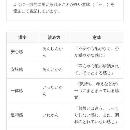
ように一般的に用いられることが多い意味（「～」）を
優先して表記しています。
漢字
読み方
意味
あんしんか
「不安や心配がなく、心
安心感
ん
が穏やかな感じ」
「不安や心配が解消され
安堵感
あんどかん
て、ほっとする感じ」
「(気持ち・考えなどが)
いったいか
一体感
一つにまとまっている感
ん
覚」
「普段とは違う、しっく
違和感
いわかん
りしない感じ。また、調
和のとれていない感じ」