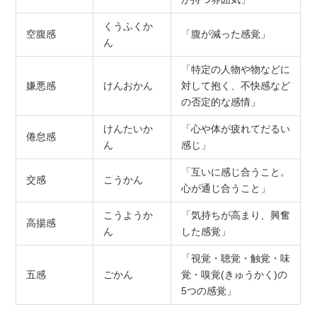
くうふくか
空腹感
「腹が減った感覚」
ん
「特定の人物や物などに
嫌悪感
けんおかん
対して抱く、不快感など
の否定的な感情」
けんたいか
「心や体が疲れてだるい
倦怠感
ん
感じ」
「互いに感じ合うこと。
交感
こうかん
心が通じ合うこと」
こうようか
「気持ちが高まり、興奮
高揚感
ん
した感覚」
「視覚・聴覚・触覚・味
五感
ごかん
覚・嗅覚(きゅうかく)の
5つの感覚」