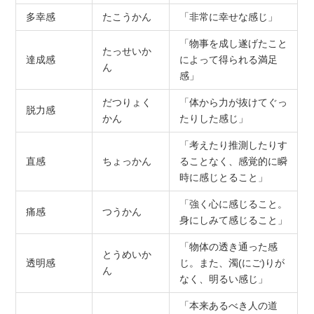
多幸感
たこうかん
「非常に幸せな感じ」
「物事を成し遂げたこと
たっせいか
達成感
によって得られる満足
ん
感」
だつりょく
「体から力が抜けてぐっ
脱力感
かん
たりした感じ」
「考えたり推測したりす
直感
ちょっかん
ることなく、感覚的に瞬
時に感じとること」
「強く心に感じること。
痛感
つうかん
身にしみて感じること」
「物体の透き通った感
とうめいか
透明感
じ。また、濁(にご)りが
ん
なく、明るい感じ」
「本来あるべき人の道