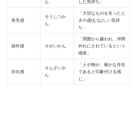
ん
した気持ち」
「大切なものを失ったと
そうしつか
喪失感
きの虚(むな)しい気持
ん
ち」
「周囲から嫌われ、仲間
疎外感
そがいかん
外れにされているという
感覚」
「人や物が、確かな存在
そんざいか
存在感
であると印象付ける感
ん
じ」