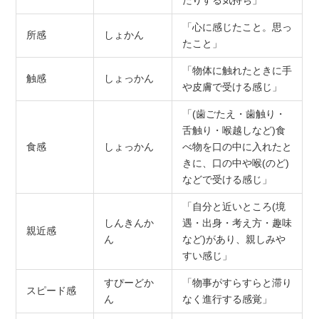
たりする気持ち」
「心に感じたこと。思っ
所感
しょかん
たこと」
「物体に触れたときに手
触感
しょっかん
や皮膚で受ける感じ」
「(歯ごたえ・歯触り・
舌触り・喉越しなど)食
食感
しょっかん
べ物を口の中に入れたと
きに、口の中や喉(のど)
などで受ける感じ」
「自分と近いところ(境
しんきんか
遇・出身・考え方・趣味
親近感
ん
など)があり、親しみや
すい感じ」
すぴーどか
「物事がすらすらと滞り
スピード感
ん
なく進行する感覚」