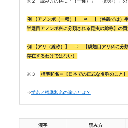
※２：読み方の横に「（一種）」「（総称）」の
例 【アメンボ（一種）】 ⇒ 【（狭義では）
半翅目アメンボ科に分類される昆虫の総称】の両
例 【アリ（総称）】 ⇒ 【膜翅目アリ科に分
存在するわけではない）
※３：
標準和名＝【日本での正式な名称のこと】
⇒
学名と標準和名の違いとは？
漢字
読み方