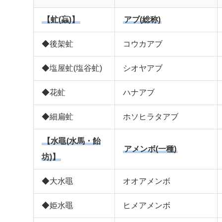
【虻(蝱)】
アブ(総称)
◆後架虻
コウカアブ
◆塩屋虻(塩谷虻)
シオヤアブ
◆花虻
ハナアブ
◆細扁虻
ホソヒラタアブ
【水黽(水馬・飴
アメンボ(一種)
坊)】
◆大水黽
オオアメンボ
◆姫水黽
ヒメアメンボ