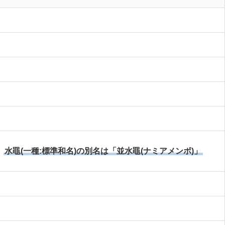
水黽(一種:標準和名)の別名は「並水黽(ナミアメンボ)」