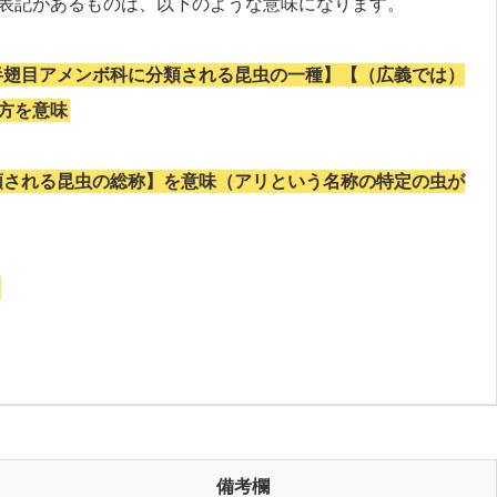
表記があるものは、以下のような意味になります。
半翅目アメンボ科に分類される昆虫の一種】【（広義では）
方を意味
類される昆虫の総称】を意味（アリという名称の特定の虫が
備考欄