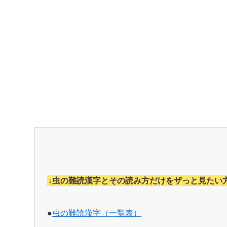
↓虫の難読漢字とその読み方だけをザっと見たい
●
虫の難読漢字（一覧表）