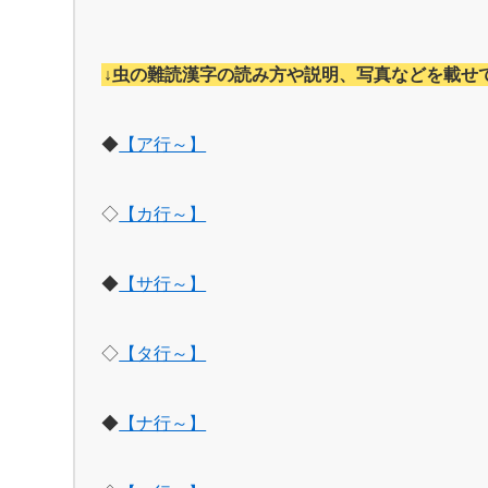
↓虫の難読漢字の読み方や説明、写真などを載せ
◆
【ア行～】
◇
【カ行～】
◆
【サ行～】
◇
【タ行～】
◆
【ナ行～】