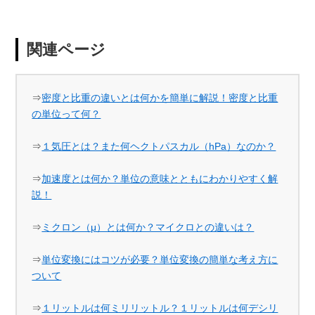
関連ページ
⇒
密度と比重の違いとは何かを簡単に解説！密度と比重
の単位って何？
⇒
１気圧とは？また何ヘクトパスカル（hPa）なのか？
⇒
加速度とは何か？単位の意味とともにわかりやすく解
説！
⇒
ミクロン（μ）とは何か？マイクロとの違いは？
⇒
単位変換にはコツが必要？単位変換の簡単な考え方に
ついて
⇒
１リットルは何ミリリットル？１リットルは何デシリ