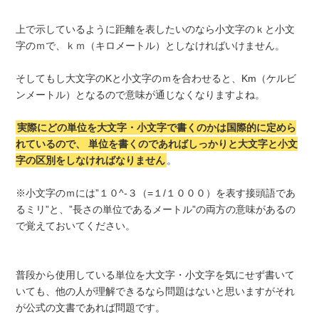
上で示しているように距離を表したいのなら小文字のｋと小文
字のｍで、ｋｍ（キロメートル）としなければいけません。
そしてもし大文字のKと小文字のｍを合わせると、Km（ケルビ
ンメートル）となるので意味が通じなくなりますよね。
実際にどの単位を大文字・小文字で書くのかは国際的に定めら
れているので、
単位を書くのであればしっかりと大文字と小文
字の区別をしなければなりません
。
※小文字のｍには”１０^-３（=１/１０００）を表す接頭語であ
るミリ”と、”長さの単位であるメートル”の両方の意味があるの
で覚えておいてください。
普段から使用している単位を大文字・小文字を気にせず書いて
いても、他の人が理解できるなら問題はないと思いますがそれ
が公式の文書であれば問題です。