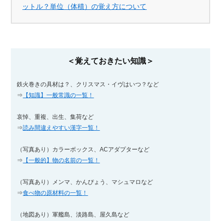
ットル？単位（体積）の覚え方について
＜覚えておきたい知識＞
鉄火巻きの具材は？、クリスマス・イヴはいつ？など
⇒
【知識】一般常識の一覧！
哀悼、重複、出生、集荷など
⇒
読み間違えやすい漢字一覧！
（写真あり）カラーボックス、ACアダプターなど
⇒
【一般的】物の名前の一覧！
（写真あり）メンマ、かんぴょう、マシュマロなど
⇒
食べ物の原材料の一覧！
（地図あり）軍艦島、淡路島、屋久島など