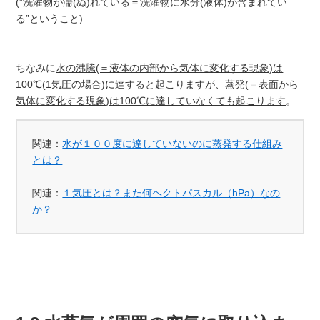
(”洗濯物が濡(ぬ)れている＝洗濯物に水分(液体)が含まれてい
る”ということ)
ちなみに
水の沸騰(＝液体の内部から気体に変化する現象)は
100℃(1気圧の場合)に達すると起こりますが、蒸発(＝表面から
気体に変化する現象)は100℃に達していなくても起こります
。
関連：
水が１００度に達していないのに蒸発する仕組み
とは？
関連：
１気圧とは？また何ヘクトパスカル（hPa）なの
か？