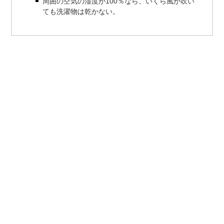
周囲の空気の湿度が100％なら、いくら風が吹い
ても洗濯物は乾かない。