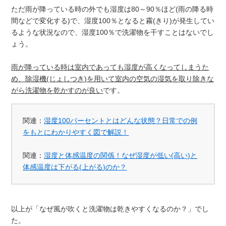
ただ雨が降っている時の外でも湿度は80～90％ほど(雨の降る時
間などで変化する)で、湿度100％となると霧(きり)が発生してい
るような状況なので、湿度100％で洗濯物を干すことはないでし
ょう。
雨が降っている時は室内であっても湿度が高くなってしまうた
め、除湿機(じょしつき)を用いて室内の空気の湿気を取り除きな
がら洗濯物を乾かすのが良い
です。
関連：
湿度100パーセントとはどんな状態？日常での例
をもとにわかりやすく図で解説！
関連：
湿度と体感温度の関係！なぜ湿度が低い(高い)と
体感温度は下がる(上がる)のか？
以上が「なぜ風が吹くと洗濯物は乾きやすくなるのか？」でし
た。