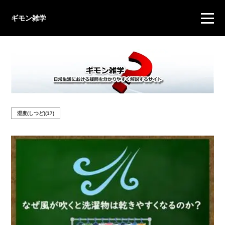
ギモン雑学
湿度(しつど)(17)