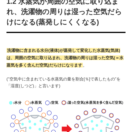
1.2 水蒸気が周囲の空気に取り込ま
れ、洗濯物の周りは湿った空気だら
けになる(蒸発しにくくなる)
洗濯物に含まれる水分(液体)が蒸発して変化した水蒸気(気体)
は、周囲の空気に取り込まれ、洗濯物の周りは湿った空気(＝水
蒸気を多く含んだ空気)だらけになります
。
(”空気中に含まれている水蒸気の量を割合[％]で表したもの”を
「湿度(しつど)」と言います)