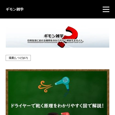
ギモン雑学
湿度(しつど)(17)