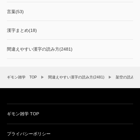
言葉(53)
漢字まとめ(18)
間違えやすい漢字の読み方(2481)
ギモン雑学 TOP
間違えやすい漢字の読み方(2481)
架空の読み方
ギモン雑学 TOP
プライバシーポリシー