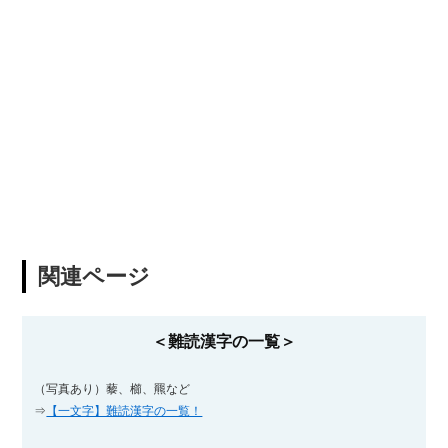
関連ページ
＜難読漢字の一覧＞
（写真あり）藜、櫛、羆など
⇒
【一文字】難読漢字の一覧！