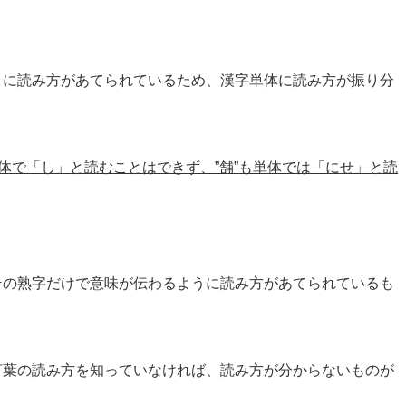
）に読み方があてられているため、漢字単体に読み方が振り分
体で「し」と読むことはできず、”舗”も単体では「にせ」と読
その熟字だけで意味が伝わるように読み方があてられているも
言葉の読み方を知っていなければ、読み方が分からないものが