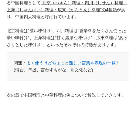
る中国料理として
”北京（ぺきん）料理・四川（しせん）料理・
上海（しゃんはい）料理・広東（かんとん）料理”の4種類
があ
り、中国四大料理と呼ばれています。
北京料理は”濃い味付け”、四川料理は”香辛料をたくさん使った
辛い味付け”、上海料理は”甘く濃厚な味付け”、広東料理は”あっ
さりとした味付け”、といったそれぞれの特徴があります。
関連：
よく使うけどちょっと難しい言葉や表現の一覧！
(慣習、準拠、言わずもがな、明文化など)
次の章で中国料理と中華料理の例について解説していきます。