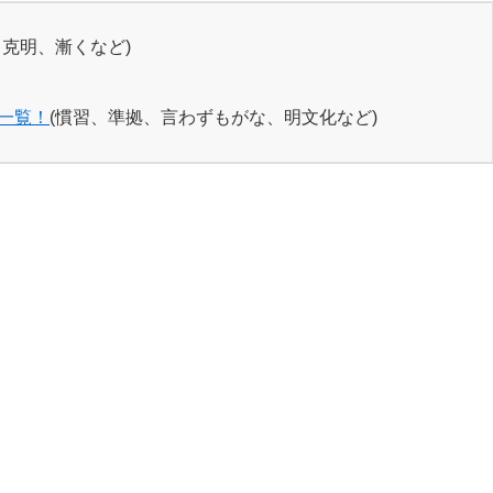
、克明、漸くなど)
一覧！
(慣習、準拠、言わずもがな、明文化など)