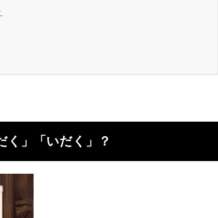
？
だく」「いだく」？