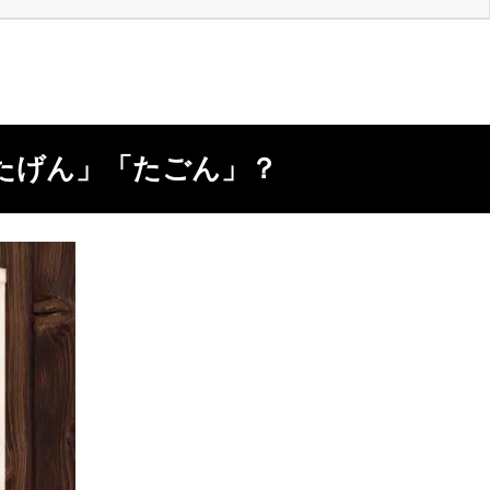
たげん」「たごん」？