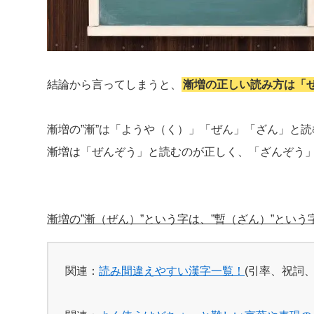
結論から言ってしまうと、
漸増の正しい読み方は「
漸増の”漸”は「ようや（く）」「ぜん」「ざん」と
漸増は「ぜんぞう」と読むのが正しく、「ざんぞう
漸増の”漸（ぜん）”という字は、”暫（ざん）”とい
関連：
読み間違えやすい漢字一覧！
(引率、祝詞