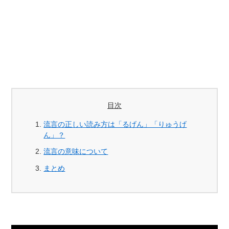
目次
流言の正しい読み方は「るげん」「りゅうげ
ん」？
流言の意味について
まとめ