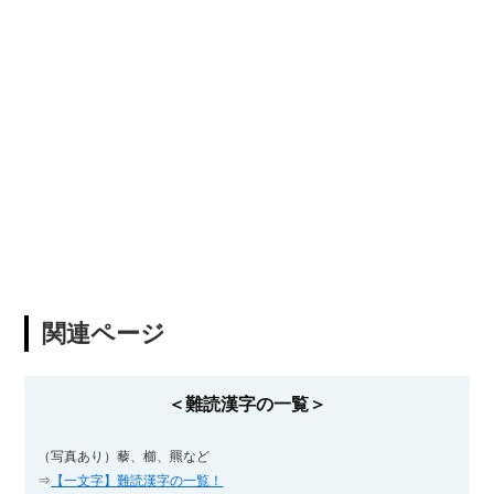
関連ページ
＜難読漢字の一覧＞
（写真あり）藜、櫛、羆など
⇒
【一文字】難読漢字の一覧！